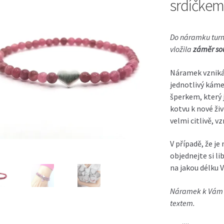
srdíčkem
Do
náramku
tur
vložila
záměr sou
Náramek vzniká 
jednotlivý káme
šperkem, který 
kotvu k nové živ
velmi citlivě, v
V případě, že je
objednejte si l
na jakou délku 
Náramek k Vám v
textem.