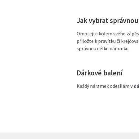
Jak vybrat správno
Omotejte kolem svého zápěstí
přiložte k pravítku či krejčo
správnou délku náramku.
Dárkové balení
Každý náramek odesílám
v d