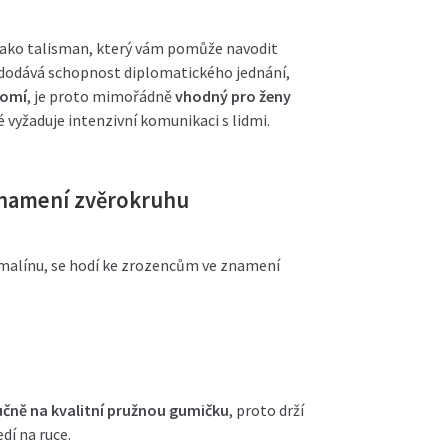
ako talisman, který vám pomůže navodit
t dodává schopnost diplomatického jednání,
domí
, je proto mimořádně
vhodný pro ženy
ré vyžaduje intenzivní komunikaci s lidmi.
znamení zvěrokruhu
urmalínu, se hodí ke zrozencům ve znamení
e
čně na kvalitní pružnou gumičku
, proto drží
dí na ruce.