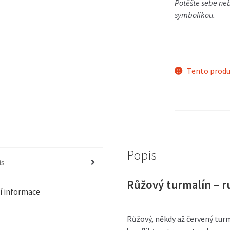
Potěšte sebe ne
symbolikou.
Tento produ
Popis
is
Růžový turmalín – r
í informace
Růžový, někdy až červený tur