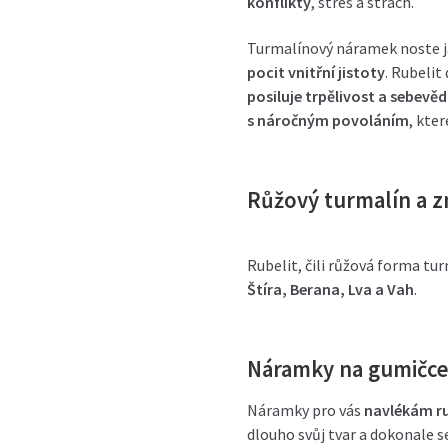
konflikty
, stres a strach.
Turmalínový náramek noste j
pocit vnitřní jistoty
. Rubeli
posiluje trpělivost a sebevě
s náročným povoláním
, kte
Růžový turmalín a 
Rubelit, čili růžová forma t
Štíra, Berana, Lva a Vah
.
Náramky na gumičc
Náramky pro vás
navlékám ru
dlouho svůj tvar a dokonale se