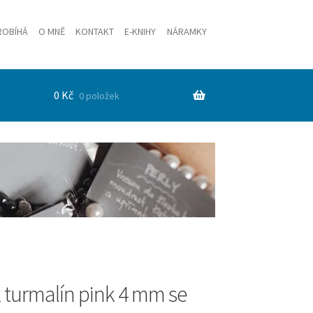
ROBÍHÁ
O MNĚ
KONTAKT
E-KNIHY
NÁRAMKY
0
Kč
0 položek
turmalín pink 4 mm se