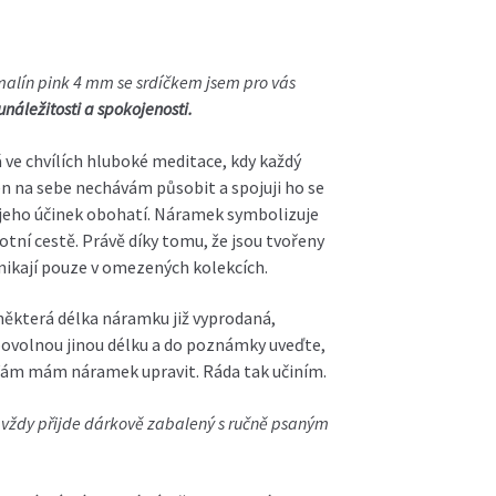
malín pink 4 mm se srdíčkem jsem pro vás
náležitosti a spokojenosti.
ve chvílích hluboké meditace, kdy každý
n na sebe nechávám působit a spojuji ho se
jeho účinek obohatí. Náramek symbolizuje
otní cestě. Právě díky tomu, že jsou tvořeny
znikají pouze v omezených kolekcích.
 některá délka náramku již vyprodaná,
ibovolnou jinou délku a do poznámky uveďte,
Vám mám náramek upravit. Ráda tak učiním.
ždy přijde dárkově zabalený s ručně psaným