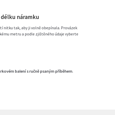
u délku náramku
 nitku tak, aby ji volně obepínala. Provázek
vskému metru a podle zjištěného údaje vyberte
árkovém balení s ručně psaným příběhem
.