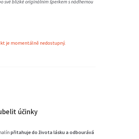
bo své blízké originálním šperkem s nádhernou
kt je momentálně nedostupný.
ubelit účinky
malín
přitahuje do života lásku a odbourává