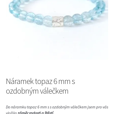
Náramek topaz 6 mm s
ozdobným válečkem
Do
náramku topaz 6 mm s s ozdobným válečkem
jsem pro vás
vložila
záměr radosti a štěstí.