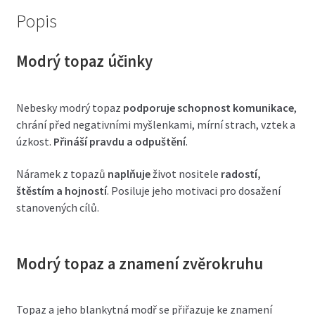
Popis
Modrý topaz účinky
Nebesky modrý topaz
podporuje schopnost komunikace
,
chrání před negativními myšlenkami, mírní strach, vztek a
úzkost.
Přináší pravdu a odpuštění
.
Náramek z topazů
naplňuje
život nositele
radostí,
štěstím a hojností
. Posiluje jeho motivaci pro dosažení
stanovených cílů.
Modrý topaz a znamení zvěrokruhu
Topaz a jeho blankytná modř se přiřazuje ke znamení