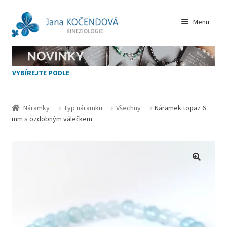
Přeskočit
Přejít
Menu
na
k
navigaci
obsahu
VŠECHNY NÁRAMKY
webu
VYBÍREJTE PODLE
NOVINKY
JAK VYBÍRAT
Náramky
Typ náramku
Všechny
Náramek topaz 6
mm s ozdobným válečkem
KAMENY
Zásady cookies (EU)