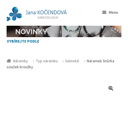
Přeskočit
Přejít
Menu
na
k
navigaci
obsahu
VŠECHNY NÁRAMKY
webu
VYBÍREJTE PODLE
NOVINKY
JAK VYBÍRAT
Náramky
Typ náramku
Dámské
Náramek šnůrka
souček kroužky
KAMENY
Zásady cookies (EU)