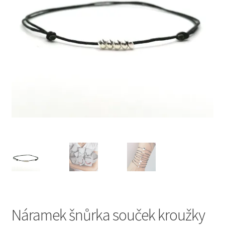
Náramek šnůrka souček kroužky