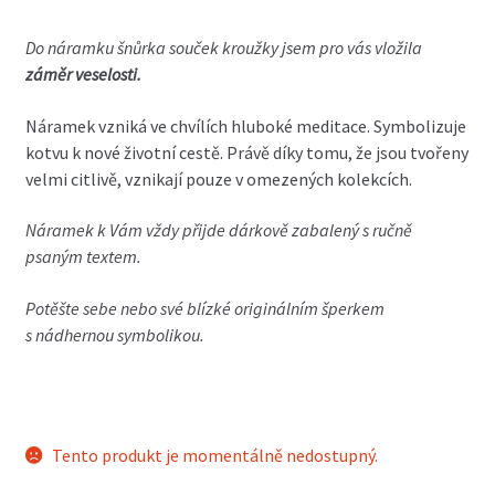
Do
náramku
šnůrka souček kroužky jsem pro vás vložila
záměr veselosti.
Náramek vzniká ve chvílích hluboké meditace. Symbolizuje
kotvu k nové životní cestě. Právě díky tomu, že jsou tvořeny
velmi citlivě, vznikají pouze v omezených kolekcích.
Náramek k Vám vždy přijde dárkově zabalený s ručně
psaným textem.
Potěšte sebe nebo své blízké originálním šperkem
s nádhernou symbolikou.
Tento produkt je momentálně nedostupný.