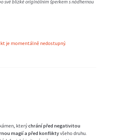
bo své blízké originálním šperkem s nádhernou
kt je momentálně nedostupný.
ý kámen, který
chrání před negativitou
rnou magií a před konflikty
všeho druhu.