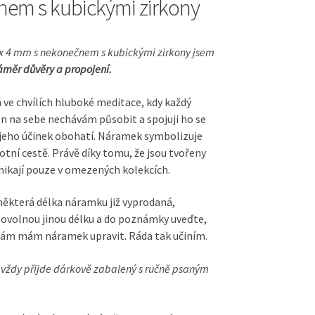
em s kubickými zirkony
 4 mm s nekonečnem s kubickými zirkony
jsem
měr důvěry a propojení.
ve chvílích hluboké meditace, kdy každý
n na sebe nechávám působit a spojuji ho se
jeho účinek obohatí. Náramek symbolizuje
otní cestě. Právě díky tomu, že jsou tvořeny
znikají pouze v omezených kolekcích.
 některá délka náramku již vyprodaná,
ibovolnou jinou délku a do poznámky uveďte,
Vám mám náramek upravit. Ráda tak učiním.
ždy přijde dárkově zabalený s ručně psaným