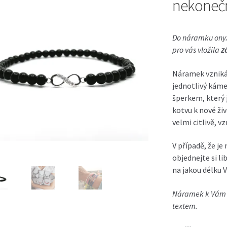
nekonečn
Do
náramku onyx
pro vás vložila
zá
Náramek vzniká 
jednotlivý káme
šperkem, který 
kotvu k nové živ
velmi citlivě, v
V případě, že je
objednejte si l
na jakou délku 
Náramek k Vám v
textem.