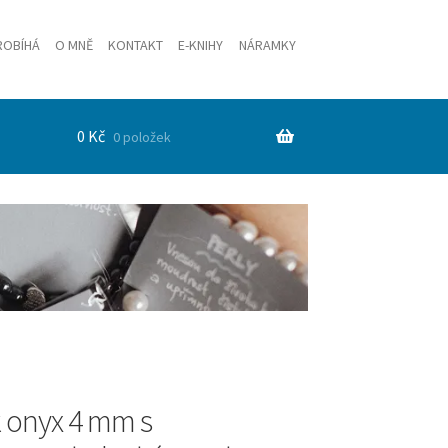
ROBÍHÁ
O MNĚ
KONTAKT
E-KNIHY
NÁRAMKY
0
Kč
0 položek
 onyx 4 mm s