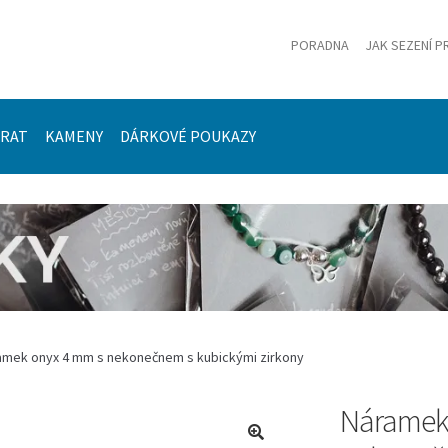
PORADNA
JAK SEZENÍ P
ÍRAT
KAMENY
DÁRKOVÉ POUKAZY
amek onyx 4 mm s nekonečnem s kubickými zirkony
Náramek