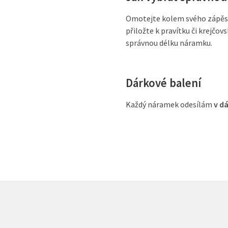
Omotejte kolem svého zápěstí
přiložte k pravítku či krejčo
správnou délku náramku.
Dárkové balení
Každý náramek odesílám
v d