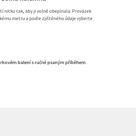
 nitku tak, aby ji volně obepínala. Provázek
vskému metru a podle zjištěného údaje vyberte
árkovém balení s ručně psaným příběhem
.