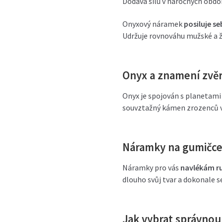
Dodává sílu v náročných obdob
Onyxový náramek
posiluje se
Udržuje rovnováhu mužské a ž
Onyx a znamení zvě
Onyx je spojován s planetami
souvztažný kámen zrozenců 
Náramky na gumičc
Náramky pro vás
navlékám ru
dlouho svůj tvar a dokonale se
Jak vybrat správno