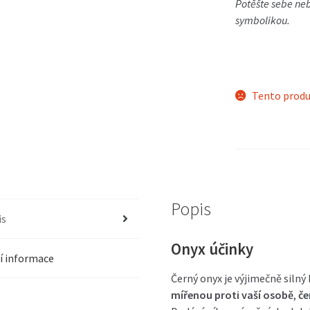
Potěšte sebe ne
symbolikou.
Tento produ
Popis
is
Onyx účinky
í informace
Černý onyx je výjimečně siln
mířenou proti vaší osobě
,
če