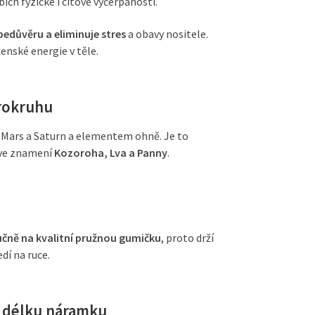
ích fyzické i citové vyčerpanosti.
bedůvěru a eliminuje stres
a obavy nositele.
enské energie v těle.
rokruhu
 Mars a Saturn a elementem ohně. Je to
ve znamení
Kozoroha, Lva a Panny
.
e
čně na kvalitní pružnou gumičku
, proto drží
dí na ruce.
u délku náramku