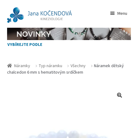
Přeskočit
Přejít
Menu
na
k
navigaci
obsahu
VŠECHNY NÁRAMKY
webu
VYBÍREJTE PODLE
NOVINKY
JAK VYBÍRAT
Náramky
Typ náramku
Všechny
Náramek dětský
chalcedon 6 mm s hematitovým srdíčkem
KAMENY
Zásady cookies (EU)