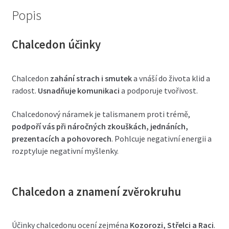
Popis
Chalcedon účinky
Chalcedon
zahání strach i smutek
a vnáší do života klid a
radost.
Usnadňuje komunikaci
a podporuje tvořivost.
Chalcedonový náramek je talismanem proti trémě,
podpoří vás při náročných zkouškách, jednáních,
prezentacích a pohovorech
. Pohlcuje negativní energii a
rozptyluje negativní myšlenky.
Chalcedon a znamení zvěrokruhu
Účinky chalcedonu ocení zejména
Kozorozi, Střelci a Raci
.