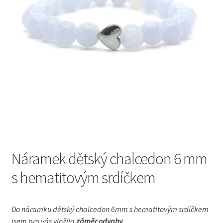
Náramek dětský chalcedon 6 mm
s hematitovým srdíčkem
Do
náramku dětský chalcedon 6mm s hematitovým srdíčkem
jsem pro vás vložila
záměr odvahy.