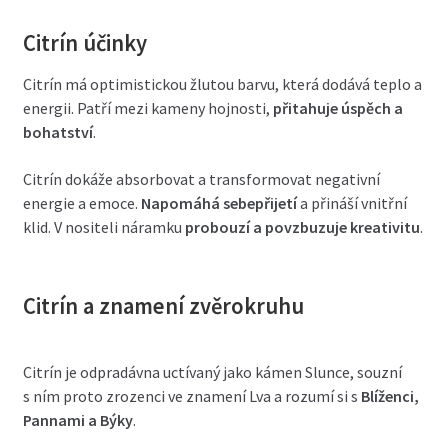
Citrín účinky
Citrín má optimistickou žlutou barvu, která dodává teplo a
energii. Patří mezi kameny hojnosti,
přitahuje úspěch a
bohatství
.
Citrín dokáže absorbovat a transformovat negativní
energie a emoce.
Napomáhá sebepřijetí
a přináší vnitřní
klid. V nositeli náramku
probouzí a povzbuzuje kreativitu
.
Citrín a znamení zvěrokruhu
Citrín je odpradávna uctívaný jako kámen Slunce, souzní
s ním proto zrozenci ve znamení Lva a rozumí si s
Blíženci,
Pannami a Býky
.