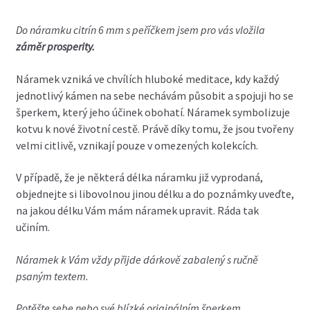
Do
náramku citrín 6 mm s peříčkem
jsem pro vás vložila
záměr prosperity.
Náramek vzniká ve chvílích hluboké meditace, kdy každý
jednotlivý kámen na sebe nechávám působit a spojuji ho se
šperkem, který jeho účinek obohatí. Náramek symbolizuje
kotvu k nové životní cestě. Právě díky tomu, že jsou tvořeny
velmi citlivě, vznikají pouze v omezených kolekcích.
V případě, že je některá délka náramku již vyprodaná,
objednejte si libovolnou jinou délku a do poznámky uveďte,
na jakou délku Vám mám náramek upravit. Ráda tak
učiním.
Náramek k Vám vždy přijde dárkově zabalený s ručně
psaným textem.
Potěšte sebe nebo své blízké originálním šperkem