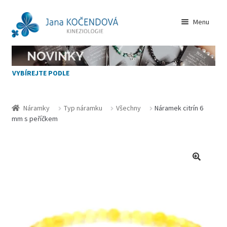
Přeskočit
Přejít
Menu
na
k
navigaci
obsahu
VŠECHNY NÁRAMKY
webu
VYBÍREJTE PODLE
NOVINKY
JAK VYBÍRAT
Náramky
Typ náramku
Všechny
Náramek citrín 6
mm s peříčkem
KAMENY
Zásady cookies (EU)