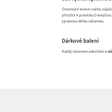
Omotejte kolem svého zápěstí
přiložte k pravítku či krejčo
správnou délku náramku.
Dárkové balení
Každý náramek odesílám
v d