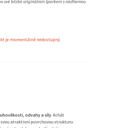
bo své blízké originálním šperkem s nádhernou
kt je momentálně nedostupný.
uhověkosti, odvahy a síly
. Achát
svou atraktivní povrchovou strukturu