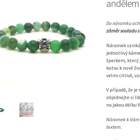
andělem
Do
náramku ach
záměr souladu s 
Náramek vzniká 
jednotlivý káme
šperkem, který 
kotvu k nové živ
velmi citlivě, v
V případě, že je
objednejte si l
na jakou délku 
Náramek k Vám v
textem.