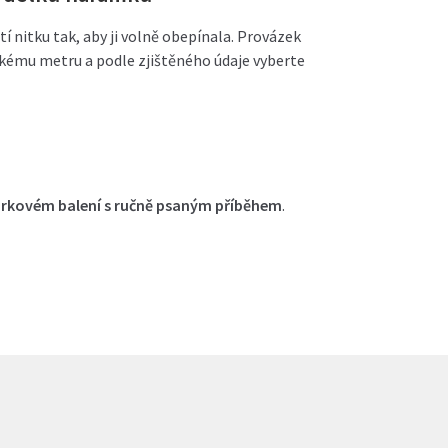
 nitku tak, aby ji volně obepínala. Provázek
vskému metru a podle zjištěného údaje vyberte
árkovém balení s ručně psaným příběhem
.