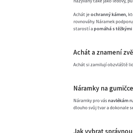
nazývaný také jako ledový, p
Achát je
ochranný kámen
, k
rovnováhy. Náramek podporuje
starostí a
pomáhá s těžkými
Achát a znamení zv
Achát si zamilují obzvláště l
Náramky na gumičc
Náramky pro vás
navlékám ru
dlouho svůj tvar a dokonale se
Jak vybrat správno