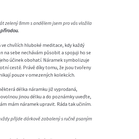
át zelený 8mm s andělem
jsem pro vás vložila
přírodou.
ve chvílích hluboké meditace, kdy každý
n na sebe nechávám působit a spojuji ho se
jeho účinek obohatí. Náramek symbolizuje
otní cestě. Právě díky tomu, že jsou tvořeny
znikají pouze v omezených kolekcích.
 některá délka náramku již vyprodaná,
ibovolnou jinou délku a do poznámky uveďte,
Vám mám náramek upravit. Ráda tak učiním.
ždy přijde dárkově zabalený s ručně psaným