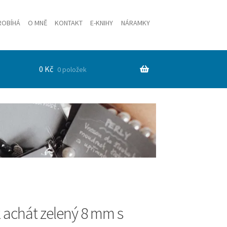
ROBÍHÁ
O MNĚ
KONTAKT
E-KNIHY
NÁRAMKY
0
Kč
0 položek
achát zelený 8 mm s