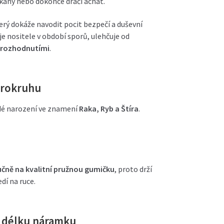
ukaný nebo dokonce dračí achát.
terý dokáže navodit pocit bezpečí a duševní
 nositele v období sporů, ulehčuje od
 rozhodnutími
.
ěrokruhu
idé narození ve znamení
Raka, Ryb a Štíra
.
e
čně na kvalitní pružnou gumičku
, proto drží
dí na ruce.
u délku náramku