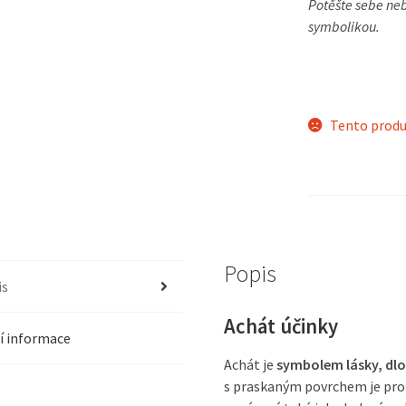
Potěšte sebe ne
symbolikou.
Tento produ
Popis
is
Achát účinky
í informace
Achát je
symbolem lásky, dlo
s praskaným povrchem je pro 