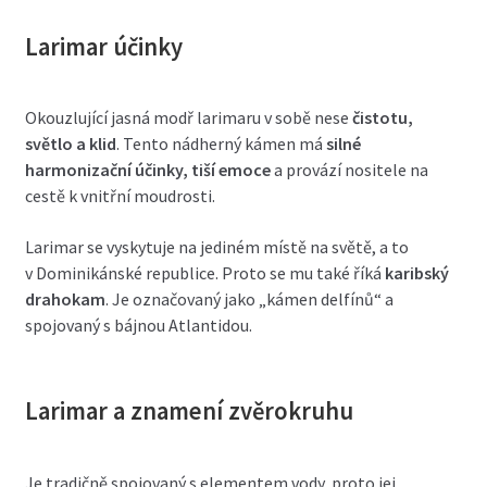
Larimar účinky
Okouzlující jasná modř larimaru v sobě nese
čistotu,
světlo a klid
. Tento nádherný kámen má
silné
harmonizační účinky, tiší emoce
a provází nositele na
cestě k vnitřní moudrosti.
Larimar se vyskytuje na jediném místě na světě, a to
v Dominikánské republice. Proto se mu také říká
karibský
drahokam
. Je označovaný jako „kámen delfínů“ a
spojovaný s bájnou Atlantidou.
Larimar a znamení zvěrokruhu
Je tradičně spojovaný s elementem vody, proto jej