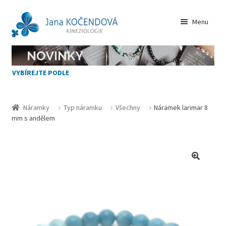
Přeskočit
Přejít
Menu
na
k
navigaci
obsahu
VŠECHNY NÁRAMKY
webu
VYBÍREJTE PODLE
NOVINKY
JAK VYBÍRAT
Náramky
Typ náramku
Všechny
Náramek larimar 8
mm s andělem
KAMENY
Zásady cookies (EU)