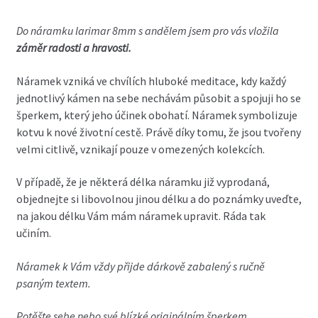
Do
náramku larimar 8mm s andělem
jsem pro vás vložila
záměr radosti a hravosti.
Náramek vzniká ve chvílích hluboké meditace, kdy každý
jednotlivý kámen na sebe nechávám působit a spojuji ho se
šperkem, který jeho účinek obohatí. Náramek symbolizuje
kotvu k nové životní cestě. Právě díky tomu, že jsou tvořeny
velmi citlivě, vznikají pouze v omezených kolekcích.
V případě, že je některá délka náramku již vyprodaná,
objednejte si libovolnou jinou délku a do poznámky uveďte,
na jakou délku Vám mám náramek upravit. Ráda tak
učiním.
Náramek k Vám vždy přijde dárkově zabalený s ručně
psaným textem.
Potěšte sebe nebo své blízké originálním šperkem